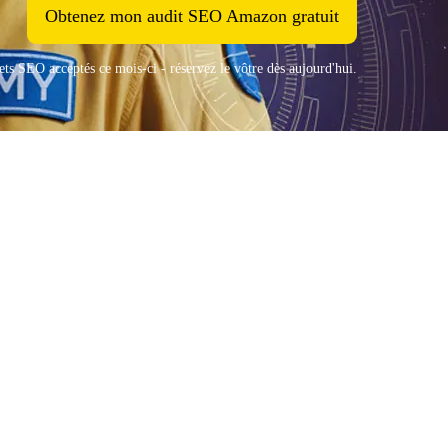
Obtenez mon audit SEO Amazon gratuit
s SEO acceptés ce mois-ci - réservez le vôtre dès aujourd'hui.