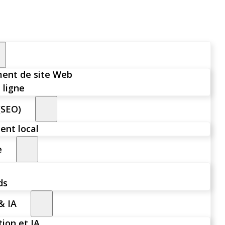
ent de site Web
 ligne
(SEO)
nt local
e
ds
& IA
ion et IA