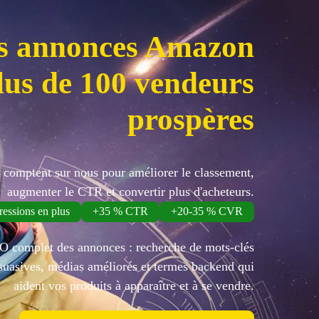
s annonces Amazon
lus de 100 vendeurs
prospères
ts comptent sur nous pour améliorer le classement,
augmenter le CTR et convertir plus d'acheteurs.
essions en plus
+35 % CTR
+20-35 % CVR
 complet des annonces : recherche de mots-clés
ersuasives, médias améliorés et termes backend qui
aident vos produits à apparaître et à se vendre.