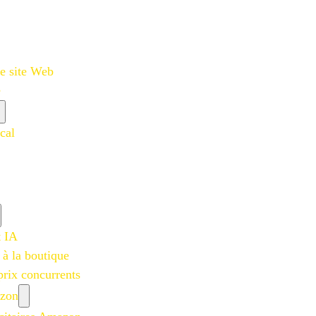
e site Web
e
cal
t IA
 à la boutique
prix concurrents
azon