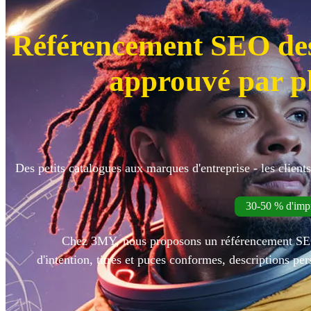
Référencement SEO de
approuvé par p
Des petits catalogues aux marques d'entreprise - les clien
30-50 % d'impr
Chez 3MY, nous proposons un référencement SEO
d'intention, titres et puces conformes, descriptions p