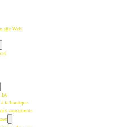
e site Web
e
cal
t IA
 à la boutique
prix concurrents
azon