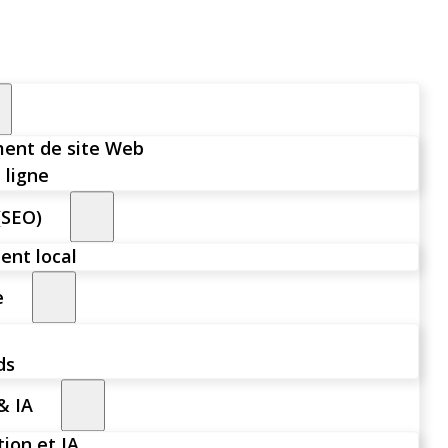
ent de site Web
 ligne
(SEO)
nt local
e
ds
& IA
ion et IA