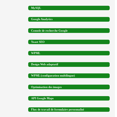
MySQL
Google Analytics
Console de recherche Google
Yoast SEO
WPML
Design Web adaptatif
WPML (configuration multilingue)
Optimisation des images
API Google Maps
Flux de travail de formulaire personnalisé