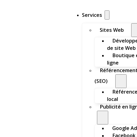
Services
Sites Web
Développ
de site Web
Boutique 
ligne
Référencemen
(SEO)
Référenc
local
Publicité en lig
Google Ad
Facebook