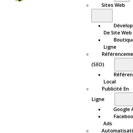
Sites Web
Dévelo
De Site Web
Boutiqu
Ligne
Référenceme
(SEO)
Référe
Local
Publicité En
Ligne
Google 
Facebo
Ads
Automatisat