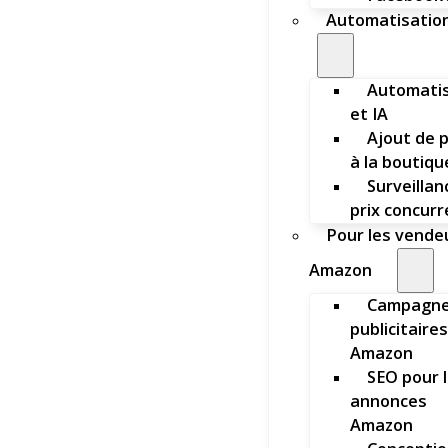
Automatisation
Automatis
et IA
Ajout de 
à la boutiqu
Surveillan
prix concur
Pour les vende
Amazon
Campagn
publicitaires
Amazon
SEO pour 
annonces
Amazon