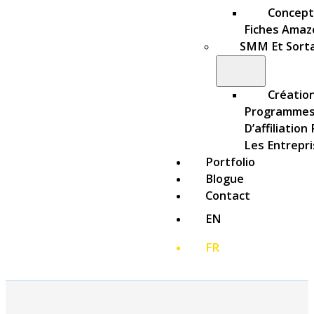
Concept
Fiches Amaz
SMM Et Sort
Créatio
Programme
D’affiliation
Les Entrepr
Portfolio
Blogue
Contact
EN
FR