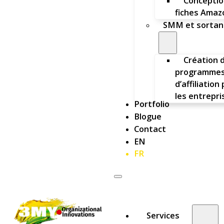
Conceptio
fiches Amaz
SMM et sortan
Création 
programme
d’affiliation
les entrepri
Portfolio
Blogue
Contact
EN
FR
Services