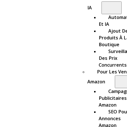
IA
Automat
Et IA
Ajout D
Produits À L
Boutique
Surveill
Des Prix
Concurrents
Pour Les Ve
Amazon
Campag
Publicitaires
Amazon
SEO Pou
Annonces
Amazon