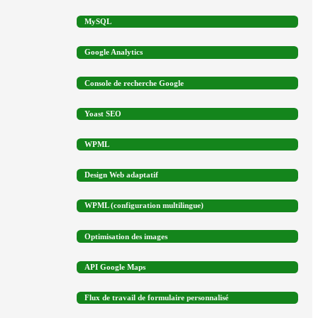
MySQL
Google Analytics
Console de recherche Google
Yoast SEO
WPML
Design Web adaptatif
WPML (configuration multilingue)
Optimisation des images
API Google Maps
Flux de travail de formulaire personnalisé