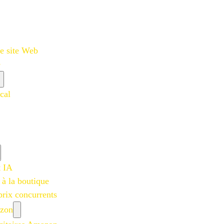
e site Web
e
cal
t IA
 à la boutique
prix concurrents
azon