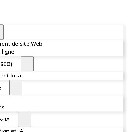
ent de site Web
 ligne
(SEO)
nt local
e
ds
& IA
ion et IA