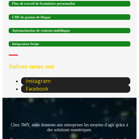
Flux de travail de formulaire personnalisé
CMS de gestion de blogue
Automatisation de contenu multilingue
Intégration Stripe
Suivez-nous sur
Instagram
Facebook
Chez 3MY, nous donnons aux entreprises les moyens d'agir grâce à
des solutions numériques.