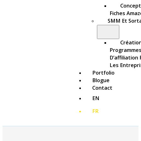
Concept
Fiches Amaz
SMM Et Sort
Créatio
Programme
D’affiliation
Les Entrepr
Portfolio
Blogue
Contact
EN
FR