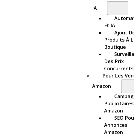
IA
Automat
Et IA
Ajout D
Produits À L
Boutique
Surveill
Des Prix
Concurrents
Pour Les Ve
Amazon
Campag
Publicitaires
Amazon
SEO Pou
Annonces
Amazon