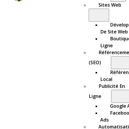
Sites Web
Dévelo
De Site Web
Boutiqu
Ligne
Référenceme
(SEO)
Référe
Local
Publicité En
Ligne
Google 
Facebo
Ads
Automatisat