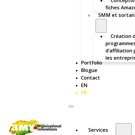
Conceptio
fiches Amaz
SMM et sortan
Création 
programme
d’affiliation
les entrepri
Portfolio
Blogue
Contact
EN
FR
Services