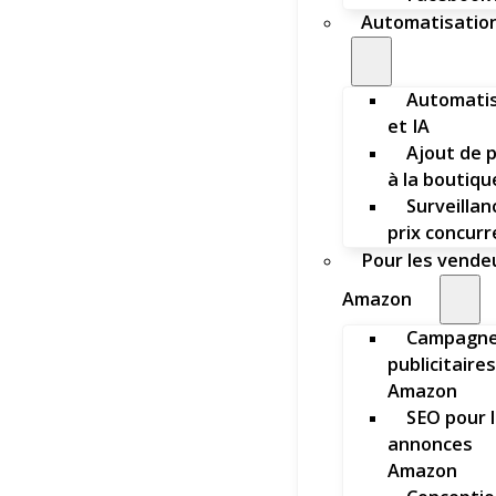
Automatisation
Automatis
et IA
Ajout de 
à la boutiqu
Surveillan
prix concur
Pour les vende
Amazon
Campagn
publicitaires
Amazon
SEO pour 
annonces
Amazon