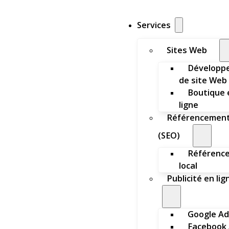
Services
Sites Web
Développ
de site Web
Boutique 
ligne
Référencemen
(SEO)
Référenc
local
Publicité en lig
Google Ad
Facebook