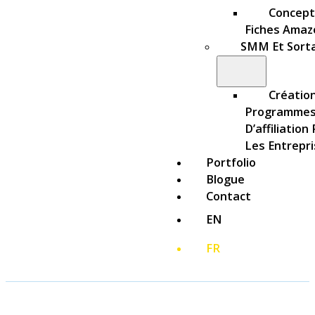
Concept
Fiches Amaz
SMM Et Sort
Créatio
Programme
D’affiliation
Les Entrepr
Portfolio
Blogue
Contact
EN
FR