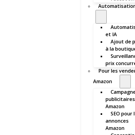
Automatisation
Automatis
et IA
Ajout de 
à la boutiqu
Surveillan
prix concur
Pour les vende
Amazon
Campagn
publicitaires
Amazon
SEO pour 
annonces
Amazon