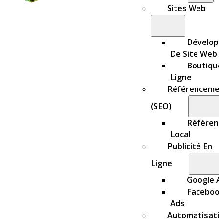
Sites Web
Dévelo
De Site Web
Boutiqu
Ligne
Référenceme
(SEO)
Référe
Local
Publicité En
Ligne
Google 
Facebo
Ads
Automatisat