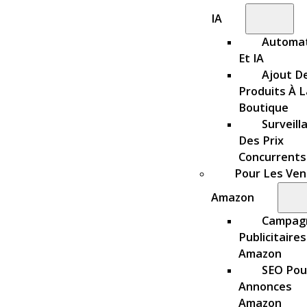
IA
Automat
Et IA
Ajout D
Produits À L
Boutique
Surveill
Des Prix
Concurrents
Pour Les Ve
Amazon
Campag
Publicitaires
Amazon
SEO Pou
Annonces
Amazon