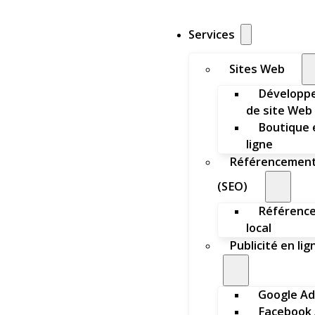
Services
Sites Web
Développ
de site Web
Boutique 
ligne
Référencemen
(SEO)
Référenc
local
Publicité en lig
Google Ad
Facebook