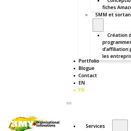
Conceptio
fiches Amaz
SMM et sortan
Création 
programme
d’affiliation
les entrepri
Portfolio
Blogue
Contact
EN
FR
Services