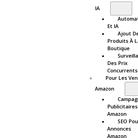
IA
Automat
Et IA
Ajout D
Produits À L
Boutique
Surveill
Des Prix
Concurrents
Pour Les Ve
Amazon
Campag
Publicitaires
Amazon
SEO Pou
Annonces
Amazon