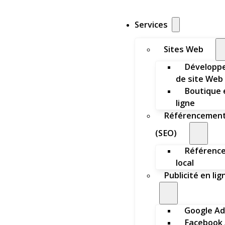
Services
Sites Web
Développ
de site Web
Boutique 
ligne
Référencemen
(SEO)
Référenc
local
Publicité en lig
Google Ad
Facebook