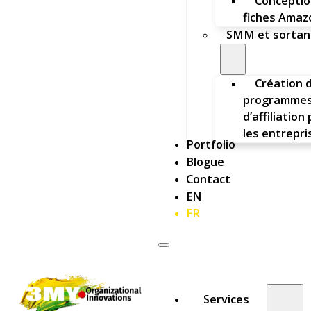
Conceptio
fiches Amaz
SMM et sortan
Création 
programme
d’affiliation
les entrepri
Portfolio
Blogue
Contact
EN
FR
Services