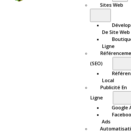
Sites Web
Dévelo
De Site Web
Boutiqu
Ligne
Référenceme
(SEO)
Référe
Local
Publicité En
Ligne
Google 
Facebo
Ads
Automatisat