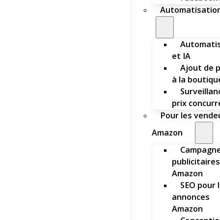
Automatisation
Automatis
et IA
Ajout de 
à la boutiqu
Surveillan
prix concur
Pour les vende
Amazon
Campagn
publicitaires
Amazon
SEO pour 
annonces
Amazon