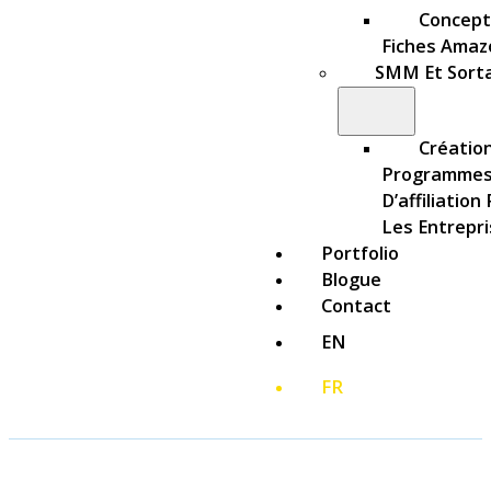
Concept
Fiches Amaz
SMM Et Sort
Créatio
Programme
D’affiliation
Les Entrepr
Portfolio
Blogue
Contact
EN
FR