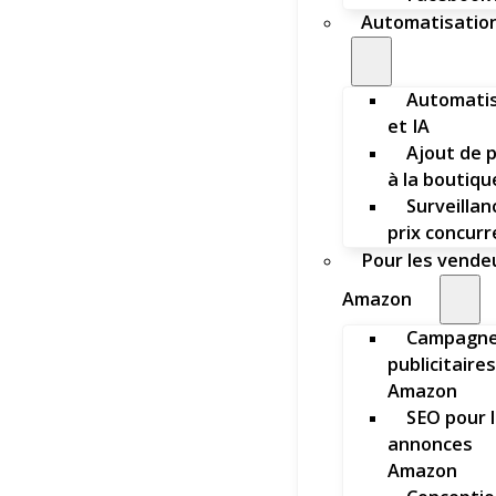
Automatisation
Automatis
et IA
Ajout de 
à la boutiqu
Surveillan
prix concur
Pour les vende
Amazon
Campagn
publicitaires
Amazon
SEO pour 
annonces
Amazon