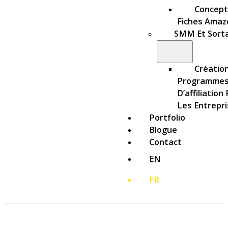
Concept
Fiches Amaz
SMM Et Sort
Créatio
Programme
D’affiliation
Les Entrepr
Portfolio
Blogue
Contact
EN
FR