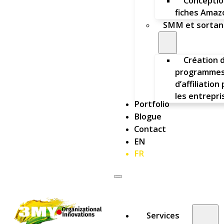
Conceptio
fiches Amaz
SMM et sortan
Création 
programme
d’affiliation
les entrepri
Portfolio
Blogue
Contact
EN
FR
Services