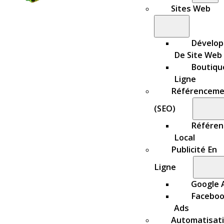
Sites Web
Dévelo
De Site Web
Boutiqu
Ligne
Référenceme
(SEO)
Référe
Local
Publicité En
Ligne
Google 
Facebo
Ads
Automatisat