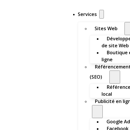
Services
Sites Web
Développ
de site Web
Boutique 
ligne
Référencemen
(SEO)
Référenc
local
Publicité en lig
Google Ad
Facebook