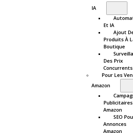
IA
Automat
Et IA
Ajout D
Produits À L
Boutique
Surveill
Des Prix
Concurrents
Pour Les Ve
Amazon
Campag
Publicitaires
Amazon
SEO Pou
Annonces
Amazon