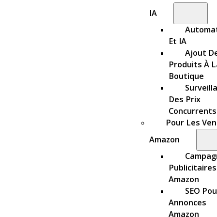
IA
Automat
Et IA
Ajout D
Produits À L
Boutique
Surveill
Des Prix
Concurrents
Pour Les Ve
Amazon
Campag
Publicitaires
Amazon
SEO Pou
Annonces
Amazon