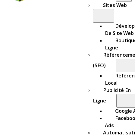
Sites Web
Dévelo
De Site Web
Boutiqu
Ligne
Référenceme
(SEO)
Référe
Local
Publicité En
Ligne
Google 
Facebo
Ads
Automatisat