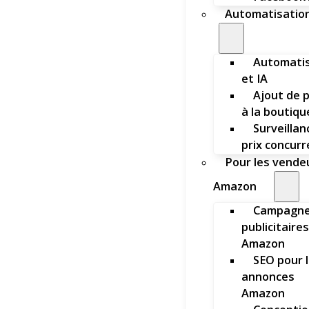
Automatisation
Automatis
et IA
Ajout de 
à la boutiqu
Surveillan
prix concur
Pour les vende
Amazon
Campagn
publicitaires
Amazon
SEO pour 
annonces
Amazon