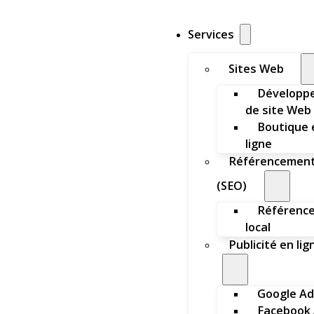
Services
Sites Web
Développ
de site Web
Boutique 
ligne
Référencemen
(SEO)
Référenc
local
Publicité en lig
Google Ad
Facebook