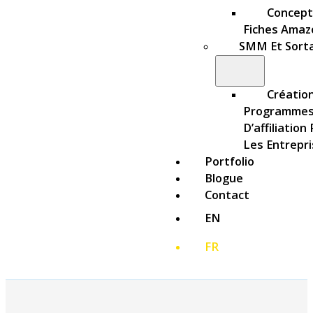
Concept
Fiches Amaz
SMM Et Sort
Créatio
Programme
D’affiliation
Les Entrepr
Portfolio
Blogue
Contact
EN
FR