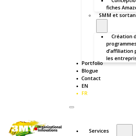
Conceptio
fiches Amaz
SMM et sortan
Création 
programme
d’affiliation
les entrepri
Portfolio
Blogue
Contact
EN
FR
Services