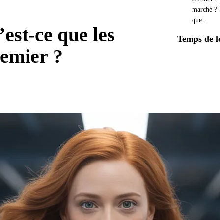
marché ? S
que…
est-ce que les
Temps de l
remier ?