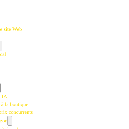
e site Web
e
cal
t IA
 à la boutique
prix concurrents
azon