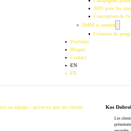
Campagnes publi
SEO pour les an
Conception de f
SMM et sortant
Création de progr
Portfolio
Blogue
Contact
EN
FR
nce ou équipe : qu'est-ce que les clients
Kos Dobro
Les client
présentati
secondes. 