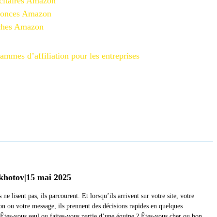
citaires Amazon
nonces Amazon
iches Amazon
ammes d’affiliation pour les entreprises
khotov
|
15 mai 2025
s ne lisent pas, ils parcourent. Et lorsqu’ils arrivent sur votre site, votre
on ou votre message, ils prennent des décisions rapides en quelques
Êtes-vous seul ou faites-vous partie d’une équipe ? Êtes-vous cher ou bon