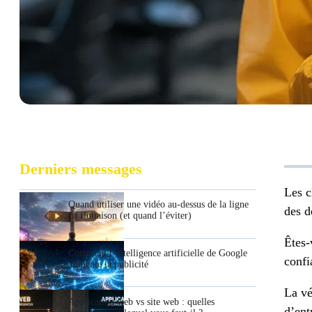
Derniers messages
Les c
Quand utiliser une vidéo au-dessus de la ligne
des d
de flottaison (et quand l’éviter)
Êtes-
Comment l’intelligence artificielle de Google
confi
alimente la publicité
La vé
Application web vs site web : quelles
d’ent