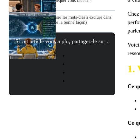
différences et lequel vous faut-il ?
Chez 
Comment utiliser les mots-clés à exclure dans
perfo
Google Ads (de la bonne façon)
parler
Si cet article vous a plu, partagez-le sur :
Voici
resso
1. 
Ce qu
Ce qu