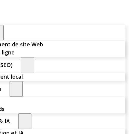
ent de site Web
 ligne
(SEO)
nt local
e
ds
& IA
ion et IA