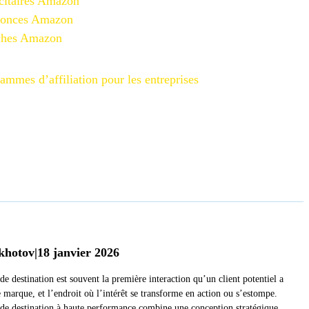
citaires Amazon
nonces Amazon
iches Amazon
ammes d’affiliation pour les entreprises
khotov
|
18 janvier 2026
e destination est souvent la première interaction qu’un client potentiel a
 marque, et l’endroit où l’intérêt se transforme en action ou s’estompe.
de destination à haute performance combine une conception stratégique,