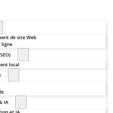
ent de site Web
 ligne
(SEO)
nt local
e
ds
& IA
ion et IA