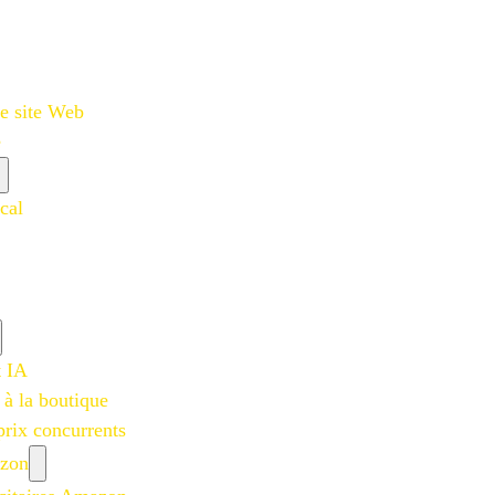
e site Web
e
cal
t IA
 à la boutique
prix concurrents
azon