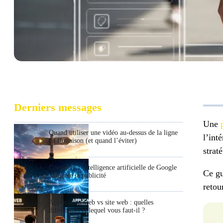
Derniers messages
Une
Quand utiliser une vidéo au-dessus de la ligne
l’int
de flottaison (et quand l’éviter)
strat
Comment l’intelligence artificielle de Google
Ce gu
alimente la publicité
retou
Application web vs site web : quelles
différences et lequel vous faut-il ?