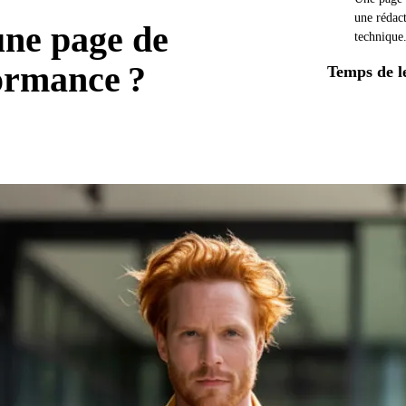
une rédac
une page de
techniqu
formance ?
Temps de l