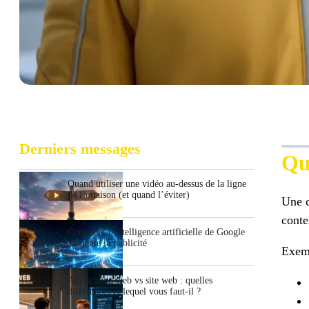
Derniers messages
Qu
Quand utiliser une vidéo au-dessus de la ligne
de flottaison (et quand l’éviter)
Une c
conte
Comment l’intelligence artificielle de Google
alimente la publicité
Exem
Application web vs site web : quelles
différences et lequel vous faut-il ?