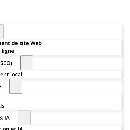
ent de site Web
 ligne
(SEO)
nt local
e
ds
& IA
ion et IA