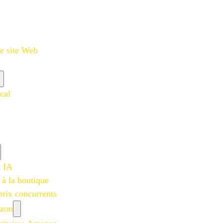
e site Web
e
cal
t IA
 à la boutique
prix concurrents
azon