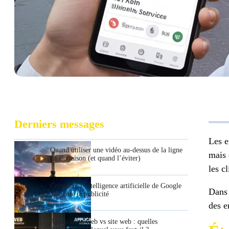
Derniers messages
Les e
Quand utiliser une vidéo au-dessus de la ligne
mais 
de flottaison (et quand l’éviter)
les c
Comment l’intelligence artificielle de Google
Dans 
alimente la publicité
des e
Application web vs site web : quelles