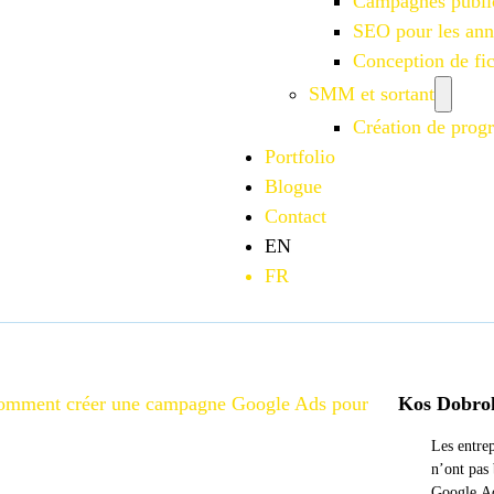
Campagnes publi
SEO pour les an
Conception de f
SMM et sortant
Création de progr
Portfolio
Blogue
Contact
EN
FR
omment créer une campagne Google Ads pour
Kos Dobro
Les entrep
n’ont pas
Google Ad