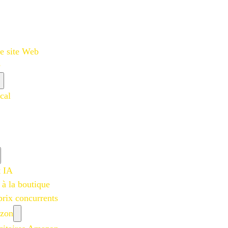
e site Web
e
cal
t IA
 à la boutique
prix concurrents
azon