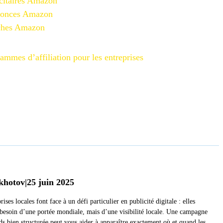
citaires Amazon
nonces Amazon
iches Amazon
ammes d’affiliation pour les entreprises
khotov
|
25 juin 2025
rises locales font face à un défi particulier en publicité digitale : elles
 besoin d’une portée mondiale, mais d’une visibilité locale. Une campagne
s bien structurée peut vous aider à apparaître exactement où et quand les