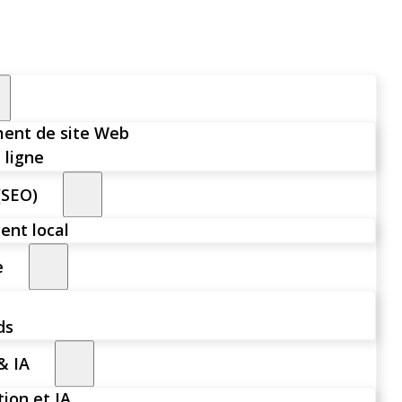
ent de site Web
 ligne
(SEO)
nt local
e
ds
& IA
ion et IA