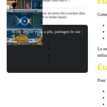
Ét
différences et lequel vous faut-il ?
Comment utiliser les mots-clés à exclure dans
Comme
Google Ads (de la bonne façon)
Si cet article vous a plu, partagez-le sur :
La st
utili
Ét
Pour 