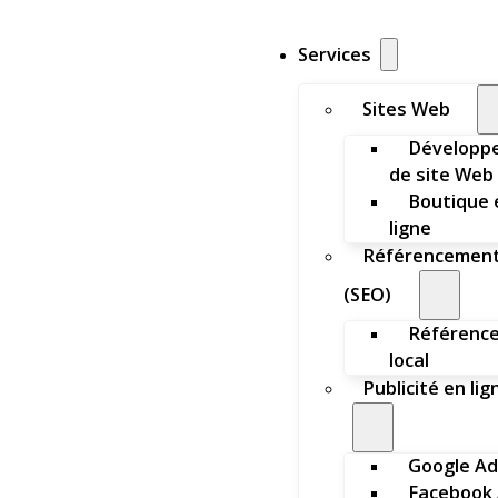
Services
Sites Web
Développ
de site Web
Boutique 
ligne
Référencemen
(SEO)
Référenc
local
Publicité en lig
Google Ad
Facebook