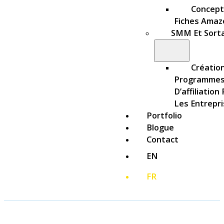
Concept
Fiches Amaz
SMM Et Sort
Créatio
Programme
D’affiliation
Les Entrepr
Portfolio
Blogue
Contact
EN
FR