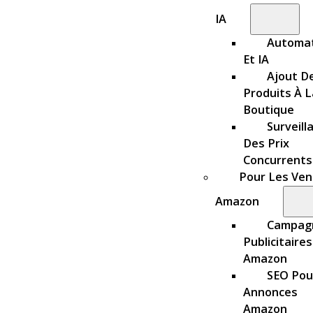
IA
Automat
Et IA
Ajout D
Produits À L
Boutique
Surveill
Des Prix
Concurrents
Pour Les Ve
Amazon
Campag
Publicitaires
Amazon
SEO Pou
Annonces
Amazon