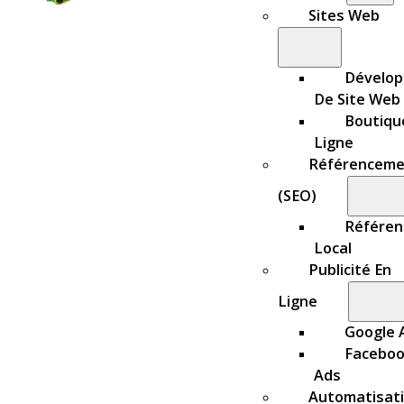
Sites Web
Dévelo
De Site Web
Boutiqu
Ligne
Référenceme
(SEO)
Référe
Local
Publicité En
Ligne
Google 
Facebo
Ads
Automatisat