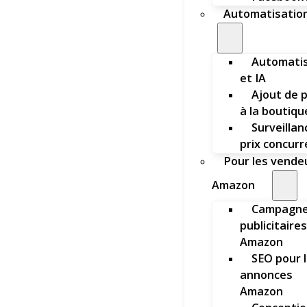
Automatisation
Automatis
et IA
Ajout de 
à la boutiqu
Surveillan
prix concur
Pour les vende
Amazon
Campagn
publicitaires
Amazon
SEO pour 
annonces
Amazon