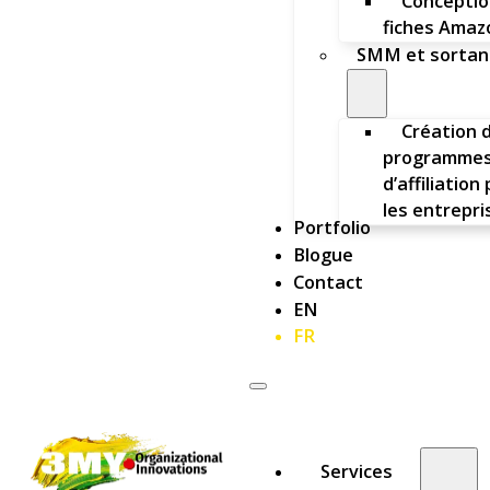
Conceptio
fiches Amaz
SMM et sortan
Création 
programme
d’affiliation
les entrepri
Portfolio
Blogue
Contact
EN
FR
Services