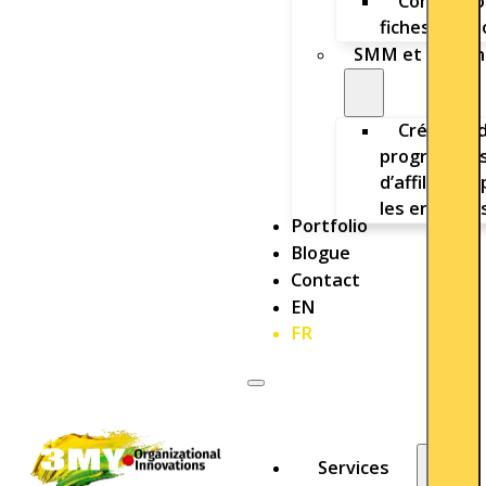
Conceptio
fiches Amaz
SMM et sortan
Création 
programme
d’affiliation
les entrepri
Portfolio
Blogue
Contact
EN
FR
Services