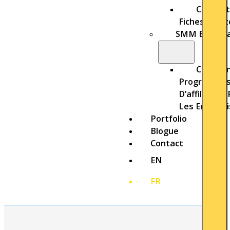
Concept
Fiches Amaz
SMM Et Sort
Créatio
Programme
D’affiliation
Les Entrepr
Portfolio
Blogue
Contact
EN
FR